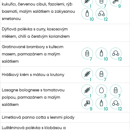
kukuřicí, červenou cibulí, fazolemi, rýží
basmati, malým salátkem a zakysanou
smetanou
Dýňová polévka s curry, kososovým
mlékem, chilli a čerstvým koriandrem
Gratinované brambory s kuřecím
masem, parmazánem a malým
salátkem
Hráškový krém s mátou a krutony
Lasagne bolognese s tomatovou
polpou, parmazánem a malým
salátkem
Limetková panna cotta s lesními plody
Luštěninová polévka s klobásou a