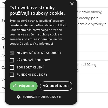
×
Mléko
a výrobky z něj
Tyto webové stránky
Mandle, lískové ořechy, vlašské ořechy,
používají soubory cookie.
kešu ořechy, pekanové ořechy, para
Tyto webové stránky používají soubory
Skořápkové plody
ořechy, pistácie, makadamie a výrobky z
cookie ke zlepšení uživatelského zážitku.
Používáním našich webových stránek
nich
souhlasíte se všemi soubory cookie v
Celer
a výrobky z něj
souladu s našimi zásadami používání
souborů cookie.
Více informací
Hořčice
a výrobky z ní
NEZBYTNĚ NUTNÉ SOUBORY
Sezamová semena
a výrobky z nich
VÝKONOVÉ SOUBORY
v koncentracích vyšších než 10 mg,
SOUBORY CÍLENÍ
Oxid siřičitý a siřičitany
ml/kg, l, vyjádřeno SO2
FUNKČNÍ SOUBORY
Vlčí bob (lupina)
a výrobky z něj
VŠE PŘIJMOUT
VŠE ODMÍTNOUT
Měkkýši
a výrobky z nich
ZOBRAZIT PODROBNOSTI