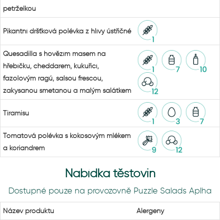
petrželkou
Pikantní dršťková polévka z hlívy ústřičné
Quesadilla s hovězím masem na
hřebíčku, cheddarem, kukuřicí,
fazolovým ragú, salsou frescou,
zakysanou smetanou a malým salátkem
Tiramisu
Tomatová polévka s kokosovým mlékem
a koriandrem
Nabídka těstovin
Dostupné pouze na provozovně Puzzle Salads Aplha
Název produktu
Alergeny