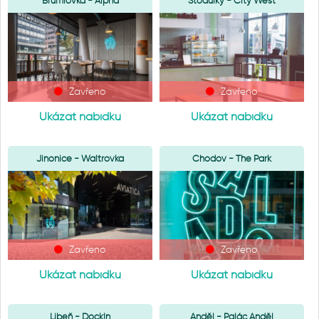
Brumlovka - Alpha
Stodůlky - City West
Zavřeno
Zavřeno
Ukázat nabídku
Ukázat nabídku
Jinonice - Waltrovka
Chodov - The Park
Zavřeno
Zavřeno
Ukázat nabídku
Ukázat nabídku
Libeň - DockIn
Anděl - Palác Anděl