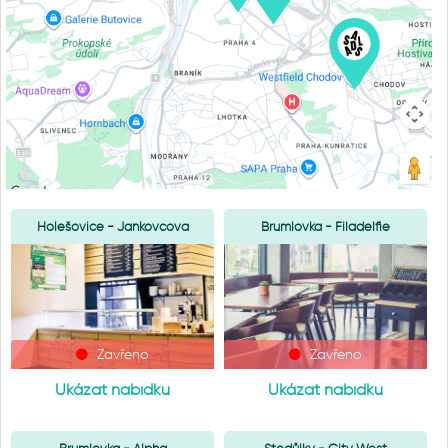
Holešovice - Jankovcova
Brumlovka - Filadelfie
Zavřeno
Zavřeno
Ukázat nabídku
Ukázat nabídku