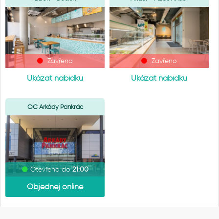
Zavřeno
Zavřeno
Ukázat nabídku
Ukázat nabídku
OC Arkády Pankrác
Otevřeno do
21:00
Objednej online