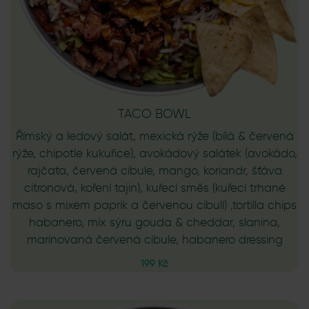
TACO BOWL
Římský a ledový salát, mexická rýže (bílá & červená
rýže, chipotle kukuřice), avokádový salátek (avokádo,
rajčata, červená cibule, mango, koriandr, šťáva
citronová, koření tajin), kuřecí směs (kuřecí trhané
maso s mixem paprik a červenou cibulí) ,tortilla chips
habanero, mix sýru gouda & cheddar, slanina,
marinovaná červená cibule, habanero dressing
199 Kč