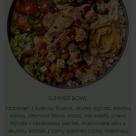
SUMMER BOWL
Tabbouleh z kuskusu (kuskus, okurka, rajčata, šalotka,
rozinky, citronová šťáva, máta), mix salátů, cherry
rajčata s hladkolistou petrželí, marinované olivy s
okurkou, salátek z cizrny (pikantní cizrna, balkánský