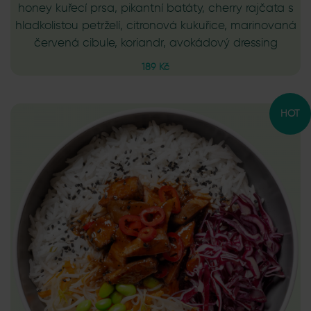
honey kuřecí prsa, pikantní batáty, cherry rajčata s
hladkolistou petrželí, citronová kukuřice, marinovaná
červená cibule, koriandr, avokádový dressing
189 Kč
HOT