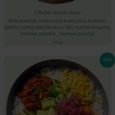
9. Butter chicken bowl
Rýže basmati, marinovaná kuřecí prsa, brokolice,
pikantní cizrna, raita (okurkový dip), mandlové lupínky,
koriandr, paratha , makhani omáčka
199 Kč
VEGE