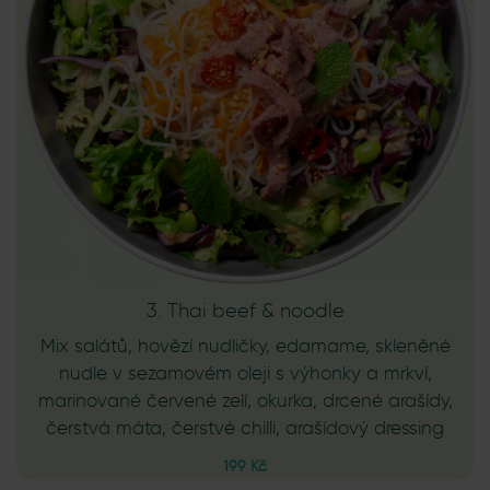
3. Thai beef & noodle
Mix salátů, hovězí nudličky, edamame, skleněné
nudle v sezamovém oleji s výhonky a mrkví,
marinované červené zelí, okurka, drcené arašídy,
čerstvá máta, čerstvé chilli, arašídový dressing
199 Kč