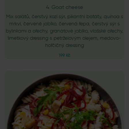
4. Goat cheese
Mix salátů, čerstvý kozí sýr, pikantní batáty, quinoa s
mrkví, červené jablko, červená řepa, čerstvý sýr s
bylinkami a ořechy, granátové jablko, vlašské ořechy,
limetkový dressing s petrželovým olejem, medovo-
hořčičný dressing
199 Kč