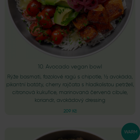
10. Avocado vegan bowl
Rýže basmati, fazolové ragú s chipotle, ½ avokáda,
pikantní batáty, cherry rajčata s hladkolistou petrželí,
citronová kukuřice, marinovaná červená cibule,
koriandr, avokádový dressing
209 Kč
WARM