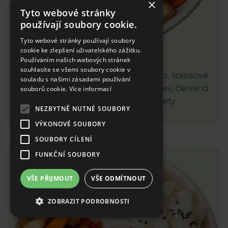
×
Tyto webové stránky
používají soubory cookie.
Tyto webové stránky používají soubory
cookie ke zlepšení uživatelského zážitku.
2.B Red curry - Krevety
Používáním našich webových stránek
souhlasíte se všemi soubory cookie v
Jasmínová rýže, červená curry pasta, kokosové
souladu s našimi zásadami používání
mléko, červená paprika, cuketa, mrkev, červená
souborů cookie.
Více informací
cibule, koriandr, sezam, krevety
NEZBYTNĚ NUTNÉ SOUBORY
219 Kč
VÝKONOVÉ SOUBORY
SOUBORY CÍLENÍ
FUNKČNÍ SOUBORY
VŠE PŘIJMOUT
VŠE ODMÍTNOUT
ZOBRAZIT PODROBNOSTI