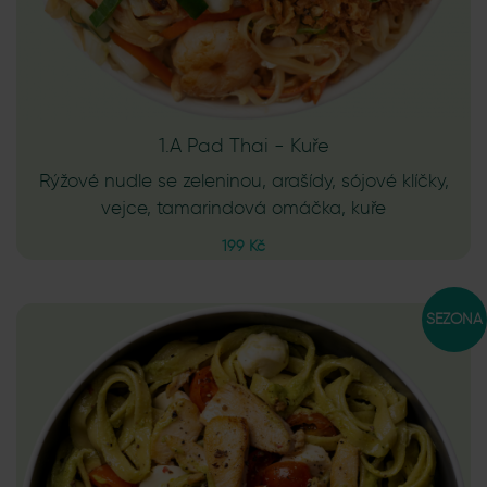
1.A Pad Thai - Kuře
Rýžové nudle se zeleninou, arašídy, sójové klíčky,
vejce, tamarindová omáčka, kuře
199 Kč
SEZÓNA