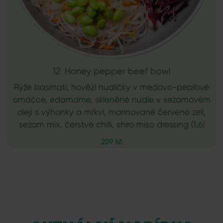
12. Honey pepper beef bowl
Rýže basmati, hovězí nudličky v medovo-pepřové
omáčce, edamame, skleněné nudle v sezamovém
oleji s výhonky a mrkví, marinované červené zelí,
sezam mix, čerstvé chilli, shiro miso dressing (1,6)
209 Kč