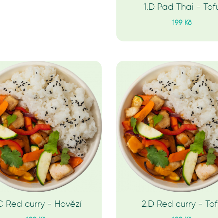
1.D Pad Thai - Tof
199 Kč
C Red curry - Hovězí
2.D Red curry - To