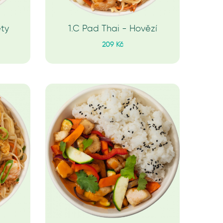
ety
1.C Pad Thai - Hovězí
209 Kč