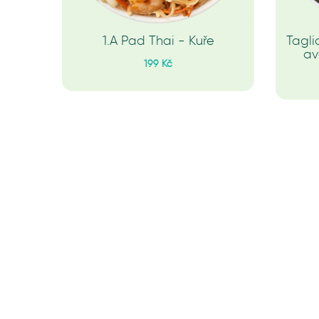
1.A Pad Thai - Kuře
Tagli
av
199 Kč