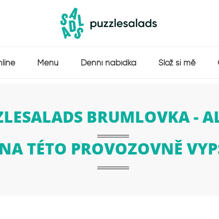
line
Menu
Denní nabídka
Slož si mě
ZLESALADS BRUMLOVKA - A
 NA TÉTO PROVOZOVNĚ VY