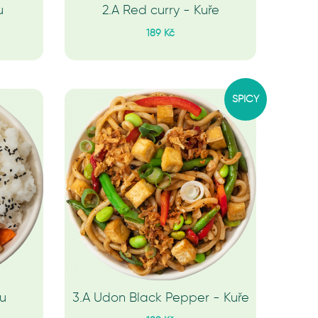
u
2.A Red curry - Kuře
189 Kč
SPICY
fu
3.A Udon Black Pepper - Kuře