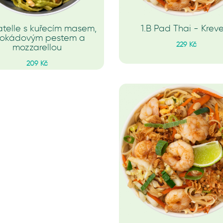
atelle s kuřecím masem,
1.B Pad Thai - Krev
okádovým pestem a
229 Kč
mozzarellou
209 Kč