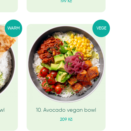
199 Kč
WARM
VEGE
wl
10. Avocado vegan bowl
209 Kč