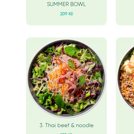
SUMMER BOWL
209 Kč
3. Thai beef & noodle