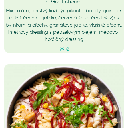
4. Goat cheese
Mix salátů, čerstvý kozí sýr, pikantní batáty, quinoa s
mrkví, červené jablko, červená řepa, čerstvý sýr s
bylinkami a ořechy, granátové jablko, vlašské ořechy,
limetkový dressing s petrželovým olejem, medovo-
hořčičný dressing
199 Kč