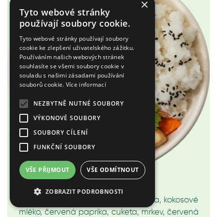
×
Tyto webové stránky
používají soubory cookie.
Tyto webové stránky používají soubory
cookie ke zlepšení uživatelského zážitku.
Používáním našich webových stránek
souhlasíte se všemi soubory cookie v
souladu s našimi zásadami používání
souborů cookie.
Více informací
NEZBYTNĚ NUTNÉ SOUBORY
VÝKONOVÉ SOUBORY
SOUBORY CÍLENÍ
FUNKČNÍ SOUBORY
VŠE PŘIJMOUT
VŠE ODMÍTNOUT
2.A Red curry - Kuře
ZOBRAZIT PODROBNOSTI
Jasmínová rýže, červená curry pasta, kokosové
mléko, červená paprika, cuketa, mrkev, červená