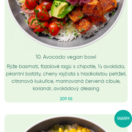
10. Avocado vegan bowl
Rýže basmati, fazolové ragú s chipotle, ½ avokáda,
pikantní batáty, cherry rajčata s hladkolistou petrželí,
citronová kukuřice, marinovaná červená cibule,
koriandr, avokádový dressing
209 Kč
WARM