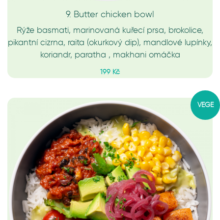
9. Butter chicken bowl
Rýže basmati, marinovaná kuřecí prsa, brokolice,
pikantní cizrna, raita (okurkový dip), mandlové lupínky,
koriandr, paratha , makhani omáčka
199 Kč
VEGE