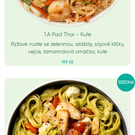
1.A Pad Thai - Kuře
Rýžové nudle se zeleninou, arašídy, sójové klíčky,
vejce, tamarindová omáčka, kuře
199 Kč
SEZÓNA