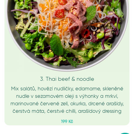
3. Thai beef & noodle
Mix salátů, hovězí nudličky, edamame, skleněné
nudle v sezamovém oleji s výhonky a mrkví,
marinované červené zelí, okurka, drcené arašídy,
čerstvá máta, čerstvé chilli, arašídový dressing
199 Kč