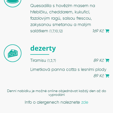
Quesadilla s hovězím masem na
hřebíčku, cheddarem, kukuřicí,
fazolovým ragú, salsou frescou,
zakysanou smetanou a malým
salátkem
169 Kč
(1,7,10,12)
dezerty
Tiramisu
89 Kč
(1,3,7)
Limetková panna cotta s lesními plody
89 Kč
Denní nabídku je možné online objednávat každý den až do
vyprodání
Info o alergenech naleznete
zde