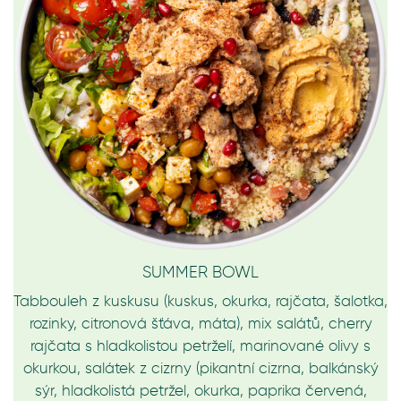
SUMMER BOWL
Tabbouleh z kuskusu (kuskus, okurka, rajčata, šalotka,
rozinky, citronová šťáva, máta), mix salátů, cherry
rajčata s hladkolistou petrželí, marinované olivy s
okurkou, salátek z cizrny (pikantní cizrna, balkánský
sýr, hladkolistá petržel, okurka, paprika červená,