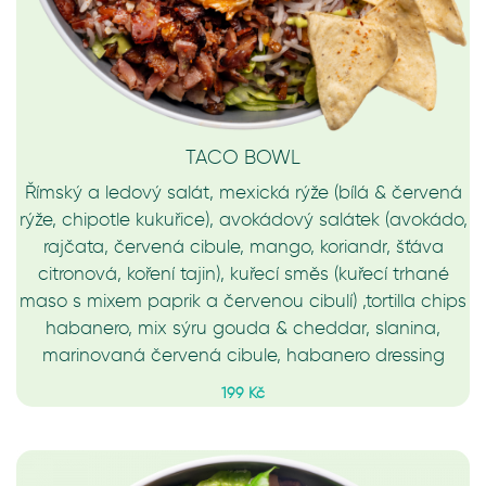
TACO BOWL
Římský a ledový salát, mexická rýže (bílá & červená
rýže, chipotle kukuřice), avokádový salátek (avokádo,
rajčata, červená cibule, mango, koriandr, šťáva
citronová, koření tajin), kuřecí směs (kuřecí trhané
maso s mixem paprik a červenou cibulí) ,tortilla chips
habanero, mix sýru gouda & cheddar, slanina,
marinovaná červená cibule, habanero dressing
199 Kč