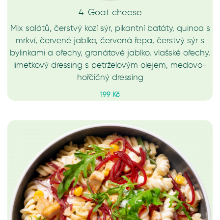
4. Goat cheese
Mix salátů, čerstvý kozí sýr, pikantní batáty, quinoa s
mrkví, červené jablko, červená řepa, čerstvý sýr s
bylinkami a ořechy, granátové jablko, vlašské ořechy,
limetkový dressing s petrželovým olejem, medovo-
hořčičný dressing
199 Kč