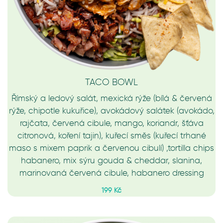
TACO BOWL
Římský a ledový salát, mexická rýže (bílá & červená
rýže, chipotle kukuřice), avokádový salátek (avokádo,
rajčata, červená cibule, mango, koriandr, šťáva
citronová, koření tajin), kuřecí směs (kuřecí trhané
maso s mixem paprik a červenou cibulí) ,tortilla chips
habanero, mix sýru gouda & cheddar, slanina,
marinovaná červená cibule, habanero dressing
199 Kč