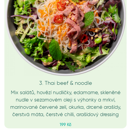
3. Thai beef & noodle
Mix salátů, hovězí nudličky, edamame, skleněné
nudle v sezamovém oleji s výhonky a mrkví,
marinované červené zelí, okurka, drcené arašídy,
čerstvá máta, čerstvé chilli, arašídový dressing
199 Kč