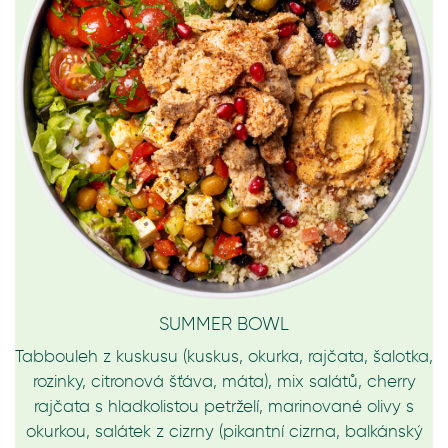
SUMMER BOWL
Tabbouleh z kuskusu (kuskus, okurka, rajčata, šalotka,
rozinky, citronová šťáva, máta), mix salátů, cherry
rajčata s hladkolistou petrželí, marinované olivy s
okurkou, salátek z cizrny (pikantní cizrna, balkánský