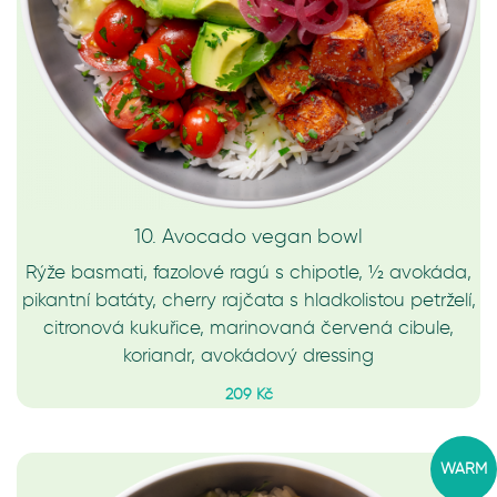
10. Avocado vegan bowl
Rýže basmati, fazolové ragú s chipotle, ½ avokáda,
pikantní batáty, cherry rajčata s hladkolistou petrželí,
citronová kukuřice, marinovaná červená cibule,
koriandr, avokádový dressing
209 Kč
WARM