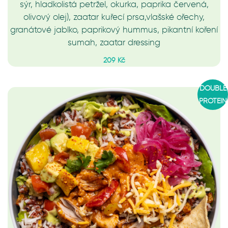
sýr, hladkolistá petržel, okurka, paprika červená,
olivový olej), zaatar kuřecí prsa,vlašské ořechy,
granátové jablko, paprikový hummus, pikantní koření
sumah, zaatar dressing
209 Kč
DOUBLE
PROTEIN