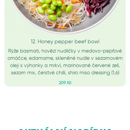
12. Honey pepper beef bowl
Rýže basmati, hovězí nudličky v medovo-pepřové
omáčce, edamame, skleněné nudle v sezamovém
oleji s výhonky a mrkví, marinované červené zelí,
sezam mix, čerstvé chilli, shiro miso dressing (1,6)
209 Kč