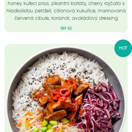
honey kuřecí prsa, pikantní batáty, cherry rajčata s
hladkolistou petrželí, citronová kukuřice, marinovaná
červená cibule, koriandr, avokádový dressing
189 Kč
HOT