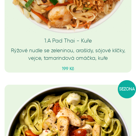
1.A Pad Thai - Kuře
Rýžové nudle se zeleninou, arašídy, sójové klíčky,
vejce, tamarindová omáčka, kuře
199 Kč
SEZÓNA