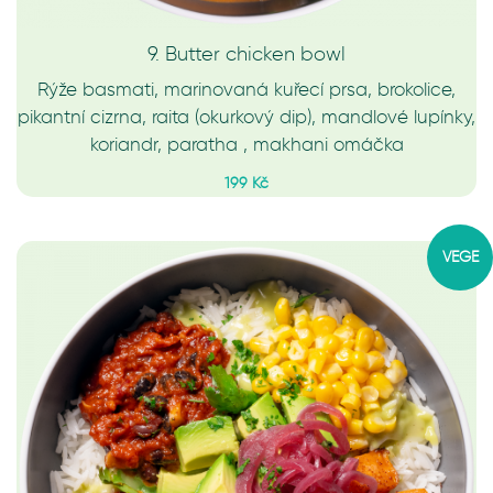
9. Butter chicken bowl
Rýže basmati, marinovaná kuřecí prsa, brokolice,
pikantní cizrna, raita (okurkový dip), mandlové lupínky,
koriandr, paratha , makhani omáčka
199 Kč
VEGE