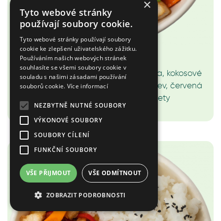
×
Tyto webové stránky
používají soubory cookie.
Tyto webové stránky používají soubory
cookie ke zlepšení uživatelského zážitku.
2.B Red curry - Krevety
Používáním našich webových stránek
souhlasíte se všemi soubory cookie v
Jasmínová rýže, červená curry pasta, kokosové
souladu s našimi zásadami používání
mléko, červená paprika, cuketa, mrkev, červená
souborů cookie.
Více informací
cibule, koriandr, sezam, krevety
NEZBYTNĚ NUTNÉ SOUBORY
219 Kč
VÝKONOVÉ SOUBORY
SOUBORY CÍLENÍ
FUNKČNÍ SOUBORY
VŠE PŘIJMOUT
VŠE ODMÍTNOUT
ZOBRAZIT PODROBNOSTI