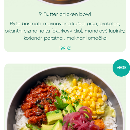
9. Butter chicken bowl
Rýže basmati, marinovaná kuřecí prsa, brokolice,
pikantní cizrna, raita (okurkový dip), mandlové lupínky,
koriandr, paratha , makhani omáčka
199 Kč
VEGE