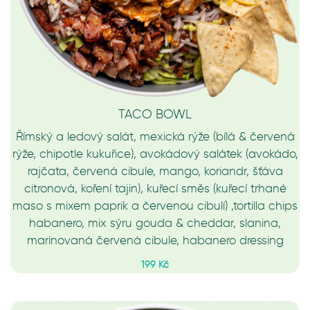
TACO BOWL
Římský a ledový salát, mexická rýže (bílá & červená
rýže, chipotle kukuřice), avokádový salátek (avokádo,
rajčata, červená cibule, mango, koriandr, šťáva
citronová, koření tajin), kuřecí směs (kuřecí trhané
maso s mixem paprik a červenou cibulí) ,tortilla chips
habanero, mix sýru gouda & cheddar, slanina,
marinovaná červená cibule, habanero dressing
199 Kč