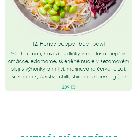
12. Honey pepper beef bowl
Rýže basmati, hovězí nudličky v medovo-pepřové
omáčce, edamame, skleněné nudle v sezamovém
oleji s výhonky a mrkví, marinované červené zelí,
sezam mix, čerstvé chilli, shiro miso dressing (1,6)
209 Kč