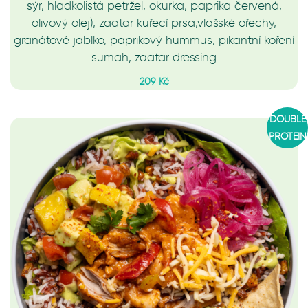
sýr, hladkolistá petržel, okurka, paprika červená,
olivový olej), zaatar kuřecí prsa,vlašské ořechy,
granátové jablko, paprikový hummus, pikantní koření
sumah, zaatar dressing
209 Kč
DOUBLE
PROTEIN