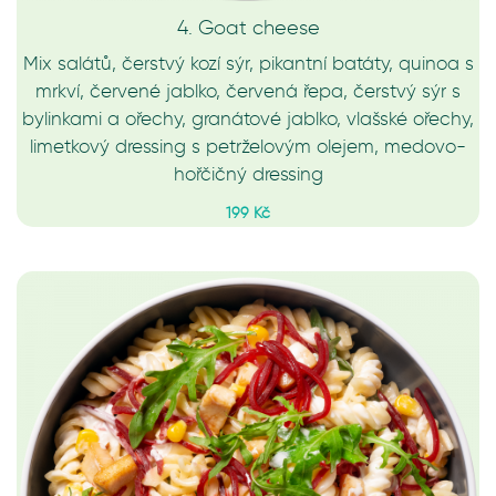
4. Goat cheese
Mix salátů, čerstvý kozí sýr, pikantní batáty, quinoa s
mrkví, červené jablko, červená řepa, čerstvý sýr s
bylinkami a ořechy, granátové jablko, vlašské ořechy,
limetkový dressing s petrželovým olejem, medovo-
hořčičný dressing
199 Kč