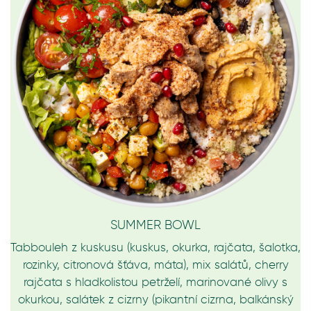
SUMMER BOWL
Tabbouleh z kuskusu (kuskus, okurka, rajčata, šalotka,
rozinky, citronová šťáva, máta), mix salátů, cherry
rajčata s hladkolistou petrželí, marinované olivy s
okurkou, salátek z cizrny (pikantní cizrna, balkánský