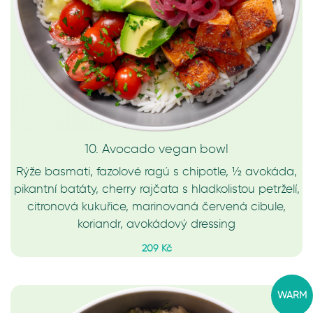
10. Avocado vegan bowl
Rýže basmati, fazolové ragú s chipotle, ½ avokáda,
pikantní batáty, cherry rajčata s hladkolistou petrželí,
citronová kukuřice, marinovaná červená cibule,
koriandr, avokádový dressing
209 Kč
WARM