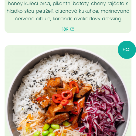
honey kuřecí prsa, pikantní batáty, cherry rajčata s
hladkolistou petrželí, citronová kukuřice, marinovaná
červená cibule, koriandr, avokádový dressing
189 Kč
HOT