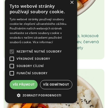
×
Tyto webové stránky
používají soubory cookie.
Tyto webové stránky používají soubory
cookie ke zlepšení uživatelského zážitku.
2.B Red curry - Krevety
Používáním našich webových stránek
souhlasíte se všemi soubory cookie v
Jasmínová rýže, červená curry pasta, kokosové
souladu s našimi zásadami používání
mléko, červená paprika, cuketa, mrkev, červená
souborů cookie.
Více informací
cibule, koriandr, sezam, krevety
NEZBYTNĚ NUTNÉ SOUBORY
219 Kč
VÝKONOVÉ SOUBORY
SOUBORY CÍLENÍ
FUNKČNÍ SOUBORY
VŠE PŘIJMOUT
VŠE ODMÍTNOUT
ZOBRAZIT PODROBNOSTI