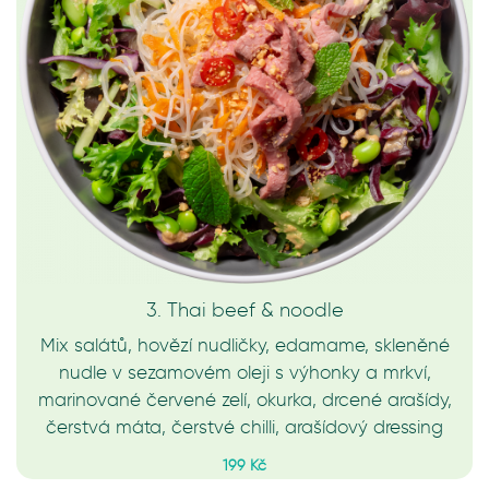
3. Thai beef & noodle
Mix salátů, hovězí nudličky, edamame, skleněné
nudle v sezamovém oleji s výhonky a mrkví,
marinované červené zelí, okurka, drcené arašídy,
čerstvá máta, čerstvé chilli, arašídový dressing
199 Kč