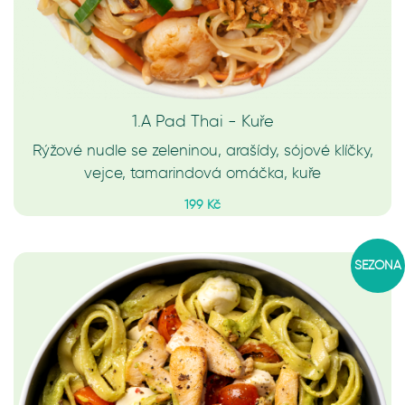
1.A Pad Thai - Kuře
Rýžové nudle se zeleninou, arašídy, sójové klíčky,
vejce, tamarindová omáčka, kuře
199 Kč
SEZÓNA