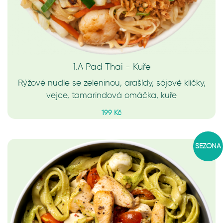
1.A Pad Thai - Kuře
Rýžové nudle se zeleninou, arašídy, sójové klíčky,
vejce, tamarindová omáčka, kuře
199 Kč
SEZÓNA