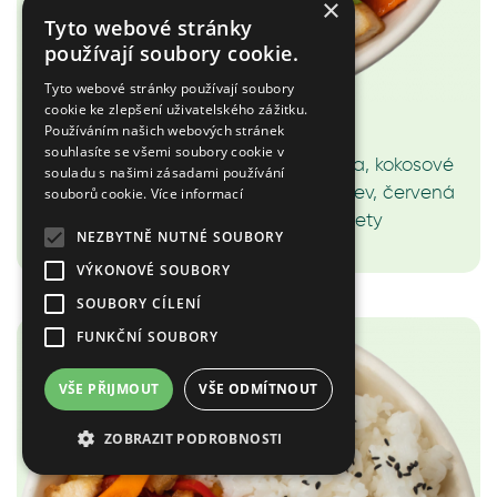
×
Tyto webové stránky
používají soubory cookie.
Tyto webové stránky používají soubory
cookie ke zlepšení uživatelského zážitku.
2.B Red curry - Krevety
Používáním našich webových stránek
souhlasíte se všemi soubory cookie v
Jasmínová rýže, červená curry pasta, kokosové
souladu s našimi zásadami používání
mléko, červená paprika, cuketa, mrkev, červená
souborů cookie.
Více informací
cibule, koriandr, sezam, krevety
NEZBYTNĚ NUTNÉ SOUBORY
219 Kč
VÝKONOVÉ SOUBORY
SOUBORY CÍLENÍ
FUNKČNÍ SOUBORY
VŠE PŘIJMOUT
VŠE ODMÍTNOUT
ZOBRAZIT PODROBNOSTI