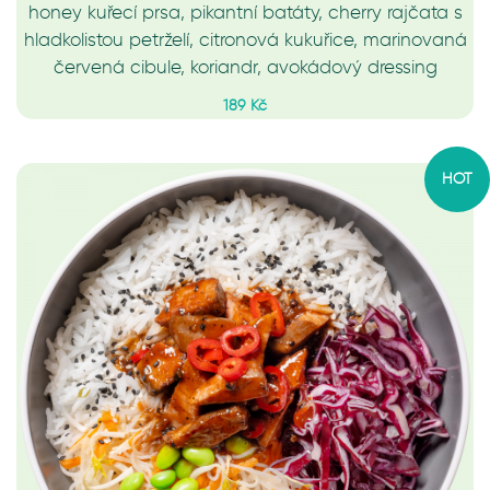
honey kuřecí prsa, pikantní batáty, cherry rajčata s
hladkolistou petrželí, citronová kukuřice, marinovaná
červená cibule, koriandr, avokádový dressing
189 Kč
HOT