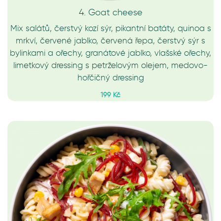
4. Goat cheese
Mix salátů, čerstvý kozí sýr, pikantní batáty, quinoa s
mrkví, červené jablko, červená řepa, čerstvý sýr s
bylinkami a ořechy, granátové jablko, vlašské ořechy,
limetkový dressing s petrželovým olejem, medovo-
hořčičný dressing
199 Kč