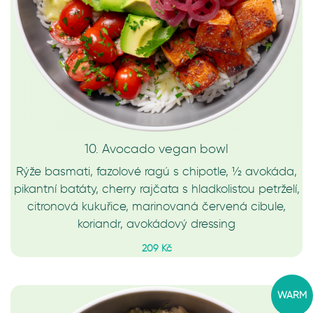
10. Avocado vegan bowl
Rýže basmati, fazolové ragú s chipotle, ½ avokáda,
pikantní batáty, cherry rajčata s hladkolistou petrželí,
citronová kukuřice, marinovaná červená cibule,
koriandr, avokádový dressing
209 Kč
WARM