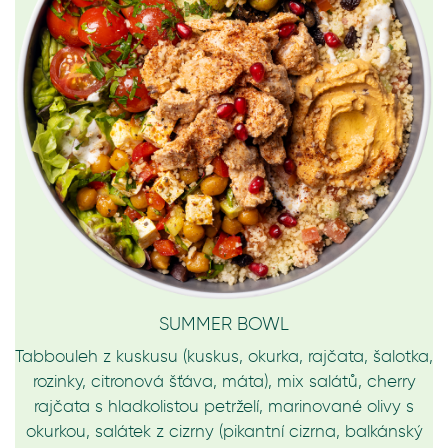
SUMMER BOWL
Tabbouleh z kuskusu (kuskus, okurka, rajčata, šalotka,
rozinky, citronová šťáva, máta), mix salátů, cherry
rajčata s hladkolistou petrželí, marinované olivy s
okurkou, salátek z cizrny (pikantní cizrna, balkánský