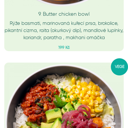
9. Butter chicken bowl
Rýže basmati, marinovaná kuřecí prsa, brokolice,
pikantní cizrna, raita (okurkový dip), mandlové lupínky,
koriandr, paratha , makhani omáčka
199 Kč
VEGE