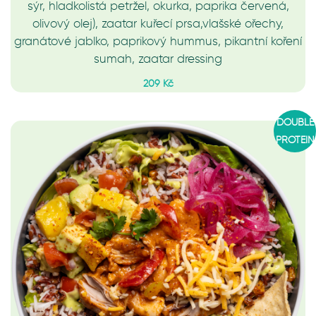
sýr, hladkolistá petržel, okurka, paprika červená,
olivový olej), zaatar kuřecí prsa,vlašské ořechy,
granátové jablko, paprikový hummus, pikantní koření
sumah, zaatar dressing
209 Kč
DOUBLE
PROTEIN