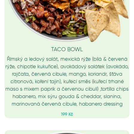
TACO BOWL
Římský a ledový salát, mexická rýže (bílá & červená
rýže, chipotle kukuřice), avokádový salátek (avokádo,
rajčata, červená cibule, mango, koriandr, šťáva
citronová, koření tajin), kuřecí směs (kuřecí trhané
maso s mixem paprik a červenou cibulí) ,tortilla chips
habanero, mix sýru gouda & cheddar, slanina,
marinovaná červená cibule, habanero dressing
199 Kč