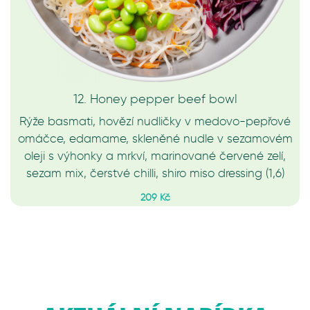
12. Honey pepper beef bowl
Rýže basmati, hovězí nudličky v medovo-pepřové
omáčce, edamame, skleněné nudle v sezamovém
oleji s výhonky a mrkví, marinované červené zelí,
sezam mix, čerstvé chilli, shiro miso dressing (1,6)
209 Kč