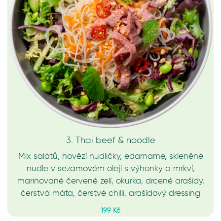
3. Thai beef & noodle
Mix salátů, hovězí nudličky, edamame, skleněné
nudle v sezamovém oleji s výhonky a mrkví,
marinované červené zelí, okurka, drcené arašídy,
čerstvá máta, čerstvé chilli, arašídový dressing
199 Kč