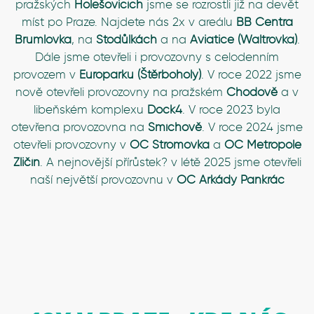
pražských
Holešovicích
jsme se rozrostli již na devět
míst po Praze. Najdete nás 2x v areálu
BB Centra
Brumlovka
, na
Stodůlkách
a na
Aviatice (Waltrovka)
.
Dále jsme otevřeli i provozovny s celodenním
provozem v
Europarku (Štěrboholy)
. V roce 2022 jsme
nově otevřeli provozovny na pražském
Chodově
a v
libeňském komplexu
Dock4
. V roce 2023 byla
otevřena provozovna na
Smíchově
. V roce 2024 jsme
otevřeli provozovny v
OC Stromovka
a
OC Metropole
Zličín
. A nejnovější přírůstek? v létě 2025 jsme otevřeli
naší největší provozovnu v
OC Arkády Pankrác