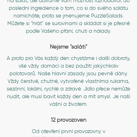
na salát, ale dáváme Vám možnost rozhodovat do
poslední ingredience o tom, co si do svého salátu
namícháte, proto se jmenujeme PuzzleSalads.
Můžete si "hrát" se surovinami a skládat si je přesně
podle Vašeho přání, chuti a nálady.
Nejsme "saláti"
A proto pro Vás každý den chystáme i další dobroty,
vše vždy domácí a bez použití jakýchkoliv
polotovarů. Naše hlavní zásady jsou pevně dány.
Vždy čerstvé, chutné, vytvořené vlastníma rukama,
sezónní, lokální, rychlé a zdravé. Jídlo přece nemůže
nudit, ale musí bavit každý den a mít smysl. Je naší
vášní a životem.
12 provozoven
Od otevření první provozovny v