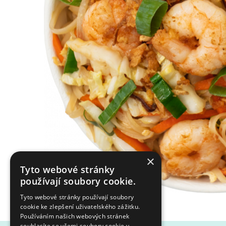
×
Tyto webové stránky
používají soubory cookie.
Tyto webové stránky používají soubory
cookie ke zlepšení uživatelského zážitku.
Používáním našich webových stránek
souhlasíte se všemi soubory cookie v