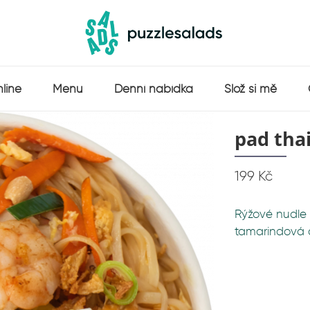
line
Menu
Denní nabídka
Slož si mě
pad tha
199 Kč
Rýžové nudle s
tamarindová