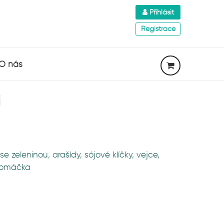
Přihlásit
Registrace
O nás
i
e zeleninou, arašídy, sójové klíčky, vejce,
 omáčka