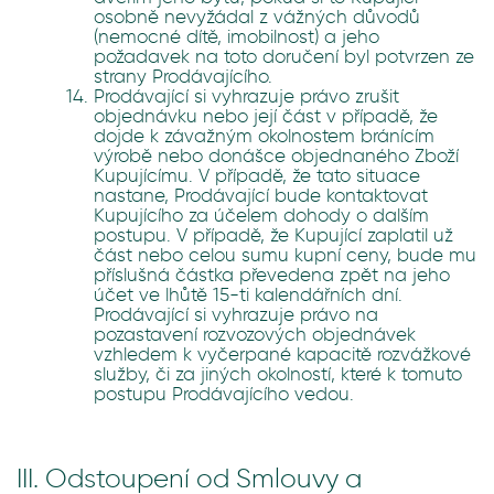
osobně nevyžádal z vážných důvodů
(nemocné dítě, imobilnost) a jeho
požadavek na toto doručení byl potvrzen ze
strany Prodávajícího.
Prodávající si vyhrazuje právo zrušit
objednávku nebo její část v případě, že
dojde k závažným okolnostem bránícím
výrobě nebo donášce objednaného Zboží
Kupujícímu. V případě, že tato situace
nastane, Prodávající bude kontaktovat
Kupujícího za účelem dohody o dalším
postupu. V případě, že Kupující zaplatil už
část nebo celou sumu kupní ceny, bude mu
příslušná částka převedena zpět na jeho
účet ve lhůtě 15-ti kalendářních dní.
Prodávající si vyhrazuje právo na
pozastavení rozvozových objednávek
vzhledem k vyčerpané kapacitě rozvážkové
služby, či za jiných okolností, které k tomuto
postupu Prodávajícího vedou.
III. Odstoupení od Smlouvy a