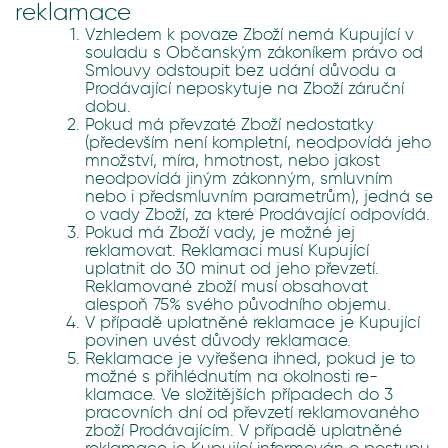
reklamace
Vzhledem k povaze Zboží nemá Kupující v
souladu s Občanským zákoníkem právo od
Smlouvy odstoupit bez udání důvodu a
Prodávající neposkytuje na Zboží záruční
dobu.
Pokud má převzaté Zboží nedostatky
(především není kompletní, neodpovídá jeho
množství, míra, hmotnost, nebo jakost
neodpovídá jiným zákonným, smluvním
nebo i předsmluvním parametrům), jedná se
o vady Zboží, za které Prodávající odpovídá.
Pokud má Zboží vady, je možné jej
reklamovat. Reklamaci musí Kupující
uplatnit do 30 minut od jeho převzetí.
Reklamované zboží musí obsahovat
alespoň 75% svého původního objemu.
V případě uplatněné reklamace je Kupující
povinen uvést důvody reklamace.
Reklamace je vyřešena ihned, pokud je to
možné s přihlédnutím na okolnosti re-
klamace. Ve složitějších případech do 3
pracovních dní od převzetí reklamovaného
zboží Prodávajícím. V případě uplatněné