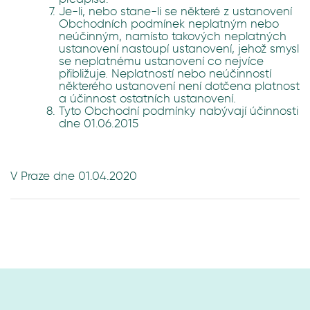
Je-li, nebo stane-li se některé z ustanovení
Obchodních podmínek neplatným nebo
neúčinným, namísto takových neplatných
ustanovení nastoupí ustanovení, jehož smysl
se neplatnému ustanovení co nejvíce
přibližuje. Neplatností nebo neúčinností
některého ustanovení není dotčena platnost
a účinnost ostatních ustanovení.
Tyto Obchodní podmínky nabývají účinnosti
dne 01.06.2015
V Praze dne 01.04.2020