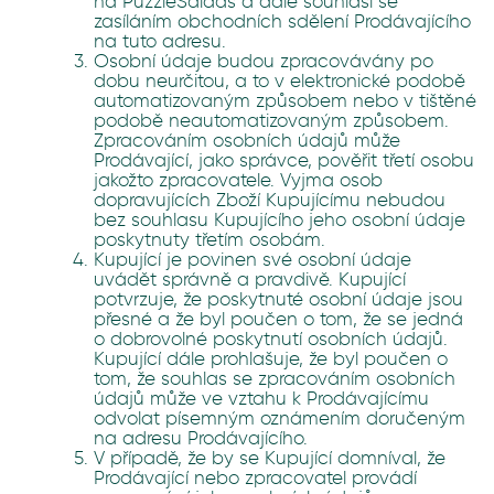
na PuzzleSalads a dále souhlasí se
zasíláním obchodních sdělení Prodávajícího
na tuto adresu.
Osobní údaje budou zpracovávány po
dobu neurčitou, a to v elektronické podobě
automatizovaným způsobem nebo v tištěné
podobě neautomatizovaným způsobem.
Zpracováním osobních údajů může
Prodávající, jako správce, pověřit třetí osobu
jakožto zpracovatele. Vyjma osob
dopravujících Zboží Kupujícímu nebudou
bez souhlasu Kupujícího jeho osobní údaje
poskytnuty třetím osobám.
Kupující je povinen své osobní údaje
uvádět správně a pravdivě. Kupující
potvrzuje, že poskytnuté osobní údaje jsou
přesné a že byl poučen o tom, že se jedná
o dobrovolné poskytnutí osobních údajů.
Kupující dále prohlašuje, že byl poučen o
tom, že souhlas se zpracováním osobních
údajů může ve vztahu k Prodávajícímu
odvolat písemným oznámením doručeným
na adresu Prodávajícího.
V případě, že by se Kupující domníval, že
Prodávající nebo zpracovatel provádí