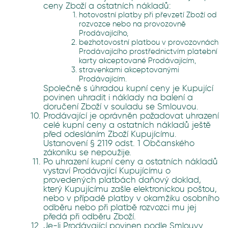
ceny Zboží a ostatních nákladů:
hotovostní platby při převzetí Zboží od
rozvozce nebo na provozovně
Prodávajícího,
bezhotovostní platbou v provozovnách
Prodávajícího prostřednictvím platební
karty akceptované Prodávajícím,
stravenkami akceptovanými
Prodávajícím.
Společně s úhradou kupní ceny je Kupující
povinen uhradit i náklady na balení a
doručení Zboží v souladu se Smlouvou.
Prodávající je oprávněn požadovat uhrazení
celé kupní ceny a ostatních nákladů ještě
před odesláním Zboží Kupujícímu.
Ustanovení § 2119 odst. 1 Občanského
zákoníku se nepoužije.
Po uhrazení kupní ceny a ostatních nákladů
vystaví Prodávající Kupujícímu o
provedených platbách daňový doklad,
který Kupujícímu zašle elektronickou poštou,
nebo v případě platby v okamžiku osobního
odběru nebo při platbě rozvozci mu jej
předá při odběru Zboží.
Je-li Prodávající povinen podle Smlouvy