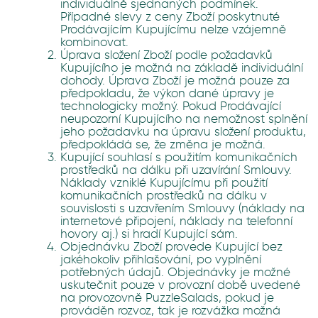
individuálně sjednaných podmínek.
Případné slevy z ceny Zboží poskytnuté
Prodávajícím Kupujícímu nelze vzájemně
kombinovat.
Úprava složení Zboží podle požadavků
Kupujícího je možná na základě individuální
dohody. Úprava Zboží je možná pouze za
předpokladu, že výkon dané úpravy je
technologicky možný. Pokud Prodávající
neupozorní Kupujícího na nemožnost splnění
jeho požadavku na úpravu složení produktu,
předpokládá se, že změna je možná.
Kupující souhlasí s použitím komunikačních
prostředků na dálku při uzavírání Smlouvy.
Náklady vzniklé Kupujícímu při použití
komunikačních prostředků na dálku v
souvislosti s uzavřením Smlouvy (náklady na
internetové připojení, náklady na telefonní
hovory aj.) si hradí Kupující sám.
Objednávku Zboží provede Kupující bez
jakéhokoliv přihlašování, po vyplnění
potřebných údajů. Objednávky je možné
uskutečnit pouze v provozní době uvedené
na provozovně PuzzleSalads, pokud je
prováděn rozvoz, tak je rozvážka možná