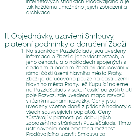
internetových stránkách Prodávajícího a je
tak každému umožněno jejich zobrazení a
archivace.
II. Objednávky, uzavření Smlouvy,
platební podmínky a doručení Zboží
Na stránkách PuzzleSalads jsou uvedeny
informace o Zboží a jeho vlastnostech, o
jeho cenách, a o nákladech spojených s
dodáním a balením Zboží při doručování v
rámci části území hlavního města Prahy.
Zboží je doručováno pouze na části území
hlavního města Prahy, jež Kupující nalezne
na PuzzleSalads v sekci "košík" po zaškrtnutí
pole Rozvoz, zde uvedena mapa rozvozů
s různými zónami rozvážky. Ceny jsou
uvedeny včetně daně z přidané hodnoty a
všech souvisejících poplatků. Ceny
zůstávají v platnosti po dobu jejich
zobrazení na stránkách PuzzleSalads. Tímto
ustanovením není omezena možnost
Prodávajícího uzavřít Smlouvu za