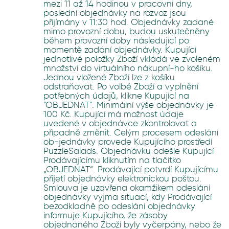
mezi 11 až 14 hodinou v pracovní dny,
poslední objednávky na rozvoz jsou
přijímány v 11:30 hod. Objednávky zadané
mimo provozní dobu, budou uskutečněny
během provozní doby následující po
momentě zadání objednávky. Kupující
jednotlivé položky Zboží vkládá ve zvoleném
množství do virtuálního nákupní-ho košíku.
Jednou vložené Zboží lze z košíku
odstraňovat. Po volbě Zboží a vyplnění
potřebných údajů, klikne Kupující na
"OBJEDNAT". Minimální výše objednávky je
100 Kč. Kupující má možnost údaje
uvedené v objednávce zkontrolovat a
případně změnit. Celým procesem odeslání
ob-jednávky provede Kupujícího prostředí
PuzzleSalads. Objednávku odešle Kupující
Prodávajícímu kliknutím na tlačítko
„OBJEDNAT“. Prodávající potvrdí Kupujícímu
přijetí objednávky elektronickou poštou.
Smlouva je uzavřena okamžikem odeslání
objednávky vyjma situací, kdy Prodávající
bezodkladně po odeslání objednávky
informuje Kupujícího, že zásoby
objednaného Zboží byly vyčerpány, nebo že