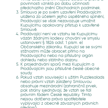
povinnosti vzniklá po dobu účinnosti
předchozího znění Obchodních podmínek.
Smlouva je po svém uzavření Prodávajícím
uložena za účelem jejího úspěšného splnění,
Prodávající se však nezavazuje umožnit
Kupujícímu opakovaný přístup k uzavřené
Smlouvě.
Prodávající není ve vztahu ke Kupujícímu
vázán žádnými kodexy chování ve smyslu
ustanovení § 1826 odst. 1 písm. e)
Občanského zákoníku. Kupující se se svými
stížnostmi může obracet přímo na
Prodávajícího nebo na příslušný orgán
dohledu nebo státního dozoru.
K projednávání sporů mezi Kupujícím a
Prodávajícím jsou příslušné české obecné
soudy.
Pokud vztah související s užitím Puzzlesalads
nebo právní vztah založený Smlouvou
obsahuje mezinárodní (zahraniční) prvek,
pak strany sjednávají, že vztah se řídí
právním řádem České republiky. Tímto
nejsou dotčena práva spotřebitele
vyplývající z obecně závazných právních
předpisů.