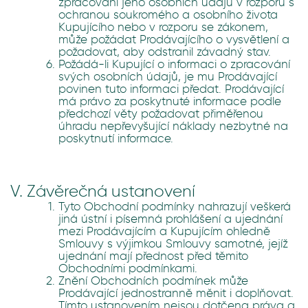
zpracování jeho osobních údajů v rozporu s
ochranou soukromého a osobního života
Kupujícího nebo v rozporu se zákonem,
může požádat Prodávajícího o vysvětlení a
požadovat, aby odstranil závadný stav.
Požádá-li Kupující o informaci o zpracování
svých osobních údajů, je mu Prodávající
povinen tuto informaci předat. Prodávající
má právo za poskytnuté informace podle
předchozí věty požadovat přiměřenou
úhradu nepřevyšující náklady nezbytné na
poskytnutí informace.
V. Závěrečná ustanovení
Tyto Obchodní podmínky nahrazují veškerá
jiná ústní i písemná prohlášení a ujednání
mezi Prodávajícím a Kupujícím ohledně
Smlouvy s výjimkou Smlouvy samotné, jejíž
ujednání mají přednost před těmito
Obchodními podmínkami.
Znění Obchodních podmínek může
Prodávající jednostranně měnit i doplňovat.
Tímto ustanovením nejsou dotčena práva a