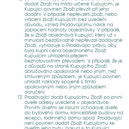
dodat Zboží na místo určené Kupujícím, je
Kupující povinen Zboží převzít při jeho
dodání. V případě nepřevzetí zboží, nebo
vrácení zboží Kupujícím bez uvedení
důvodu, vzniká Prodávajícímu nárok na
zaplacení hodnoty objednávky. V případě,
že si Zboží objednává Kupující, který už v
minulosti bezdůvodně nepřevzal dodávané
Zboží, vyhrazuje si Prodávající právo, aby
byla kupní cena objednaného Zboží
Kupujícím uhrazena předem
bezhotovostním převodem. V případě, že je
z důvodů na straně Kupujícího Zboží
doručováno opakovaně nebo jiným, než
smluveným způsobem, je Kupující povinen
uhradit náklady spojené s tímto
opakovaným nebo jiným způsobem
doručení.
Prodávající dodá Kupujícímu Zboží po první
dveře adresy uvedené v objednávce.
Prvními dveřmi se rozumí vchodové dveře
do bytového domu, kancelářské budovy na
recepci, rodinného domu apod. Prodávající
není povinen dodat Zboží Kupujícímu ke
dveřím jeho bytu, pokud si to Kupující