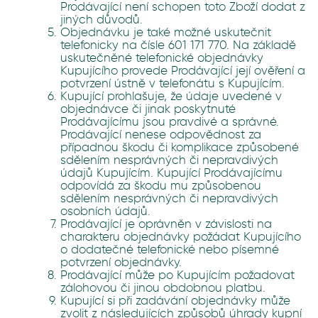
Prodávající není schopen toto Zboží dodat z
jiných důvodů.
Objednávku je také možné uskutečnit
telefonicky na čísle 601 171 770. Na základě
uskutečněné telefonické objednávky
Kupujícího provede Prodávající její ověření a
potvrzení ústně v telefonátu s Kupujícím.
Kupující prohlašuje, že údaje uvedené v
objednávce či jinak poskytnuté
Prodávajícímu jsou pravdivé a správné.
Prodávající nenese odpovědnost za
případnou škodu či komplikace způsobené
sdělením nesprávných či nepravdivých
údajů Kupujícím. Kupující Prodávajícímu
odpovídá za škodu mu způsobenou
sdělením nesprávných či nepravdivých
osobních údajů.
Prodávající je oprávněn v závislosti na
charakteru objednávky požádat Kupujícího
o dodatečné telefonické nebo písemné
potvrzení objednávky.
Prodávající může po Kupujícím požadovat
zálohovou či jinou obdobnou platbu.
Kupující si při zadávání objednávky může
zvolit z následujících způsobů úhrady kupní