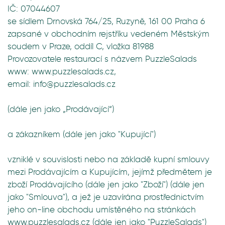
IČ: 07044607
se sídlem Drnovská 764/25, Ruzyně, 161 00 Praha 6
zapsané v obchodním rejstříku vedeném Městským
soudem v Praze, oddíl C, vložka 81988
Provozovatele restaurací s názvem PuzzleSalads
www: www.puzzlesalads.cz,
email: info@puzzlesalads.cz
(dále jen jako „Prodávající“)
a zákazníkem (dále jen jako "Kupující")
vzniklé v souvislosti nebo na základě kupní smlouvy
mezi Prodávajícím a Kupujícím, jejímž předmětem je
zboží Prodávajícího (dále jen jako "Zboží") (dále jen
jako "Smlouva"), a jež je uzavírána prostřednictvím
jeho on-line obchodu umístěného na stránkách
www.puzzlesalads.cz (dále jen jako "PuzzleSalads")