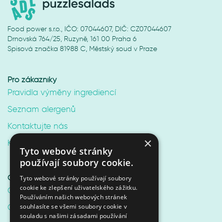
Food power s.r.o., IČO: 07044607, DIČ: CZ07044607
Drnovská 764/25, Ruzyně, 161 00 Praha 6
Spisová značka 81988 C, Městský soud v Praze
Pro zákazníky
Pravidla výměny ingrediencí
Seznam alergenů
Kontaktujte nás
×
Kariéra v Puzzle Salads
Tyto webové stránky
používají soubory cookie.
Online shop
Tyto webové stránky používají soubory
cookie ke zlepšení uživatelského zážitku.
Obchodní podmínky
Používáním našich webových stránek
Ochrana osobních údajů
souhlasíte se všemi soubory cookie v
souladu s našimi zásadami používání